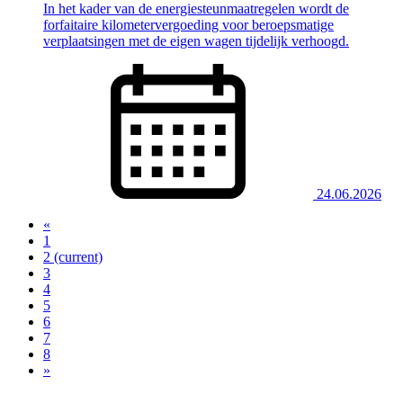
In het kader van de energiesteunmaatregelen wordt de
forfaitaire kilometervergoeding voor beroepsmatige
verplaatsingen met de eigen wagen tijdelijk verhoogd.
24.06.2026
«
1
2
(current)
3
4
5
6
7
8
»